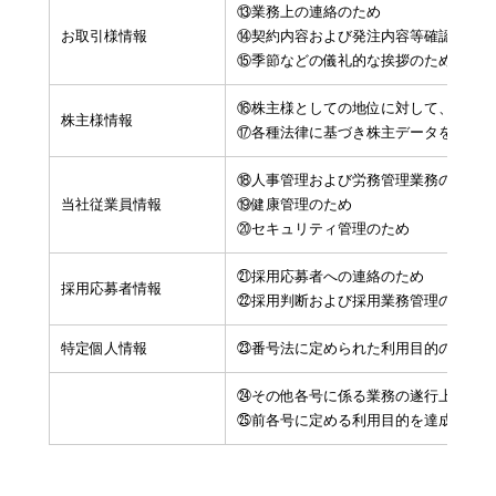
⑬業務上の連絡のため
お取引様情報
⑭契約内容および発注内容等確認のため
⑮季節などの儀礼的な挨拶のため
⑯株主様としての地位に対して、各種便
株主様情報
⑰各種法律に基づき株主データを作成す
⑱人事管理および労務管理業務のため
当社従業員情報
⑲健康管理のため
⑳セキュリティ管理のため
㉑採用応募者への連絡のため
採用応募者情報
㉒採用判断および採用業務管理のため
特定個人情報
㉓番号法に定められた利用目的のため
㉔その他各号に係る業務の遂行上必要な
㉕前各号に定める利用目的を達成するた