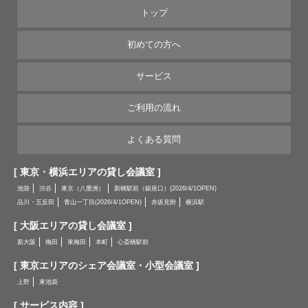
トップ
初めての方へ
サービス
ご利用の流れ
よくある質問
[ 東京・横浜エリアの貸し会議室 ]
池袋
渋谷
東京（八重洲）
新橋駅前（銀座口）(2026/4/1OPEN)
品川・五反田
青山一丁目(2026/4/1OPEN)
赤坂見附
横浜駅
[ 大阪エリアの貸し会議室 ]
新大阪
梅田
東梅田
本町
心斎橋駅前
[ 東京エリアのシェア会議室・小型会議室 ]
上野
東池袋
[ サービス内容 ]