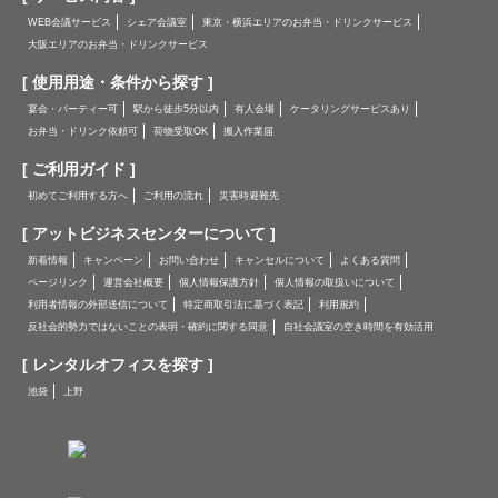
WEB会議サービス
シェア会議室
東京・横浜エリアのお弁当・ドリンクサービス
大阪エリアのお弁当・ドリンクサービス
[ 使用用途・条件から探す ]
宴会・パーティー可
駅から徒歩5分以内
有人会場
ケータリングサービスあり
お弁当・ドリンク依頼可
荷物受取OK
搬入作業届
[ ご利用ガイド ]
初めてご利用する方へ
ご利用の流れ
災害時避難先
[ アットビジネスセンターについて ]
新着情報
キャンペーン
お問い合わせ
キャンセルについて
よくある質問
ページリンク
運営会社概要
個人情報保護方針
個人情報の取扱いについて
利用者情報の外部送信について
特定商取引法に基づく表記
利用規約
反社会的勢力ではないことの表明・確約に関する同意
自社会議室の空き時間を有効活用
[ レンタルオフィスを探す ]
池袋
上野